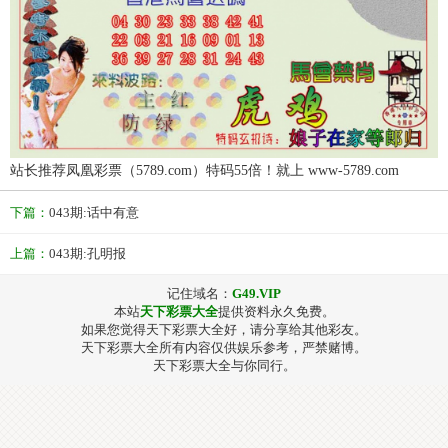
站长推荐凤凰彩票（5789.com）特码55倍！就上 www-5789.com
下篇：
043期:话中有意
上篇：
043期:孔明报
记住域名：
G49.VIP
本站
天下彩票大全
提供资料永久免费。
如果您觉得天下彩票大全好，请分享给其他彩友。
天下彩票大全所有内容仅供娱乐参考，严禁赌博。
天下彩票大全与你同行。