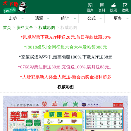
图库
资料
投票
收藏
走势
遗漏
统计
公式
更多
>
>
>
首页
资料大全
权威彩图
权威彩图
*凤凰彩票下载APP即送28元,首日存款优惠38%
*[8818娱乐]全网征集六合大神发帖领888元
*充值买澳彩不中,最高包赔100%,下载APP送38元
*6768彩票注册送30元,充值送100%,满月送88元。
*大發彩票新人奖金大派送-新会员奖金福利超多
权威彩图