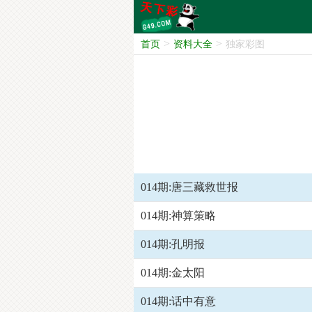
>
>
首页
资料大全
独家彩图
014期:唐三藏救世报
014期:神算策略
014期:孔明报
014期:金太阳
014期:话中有意