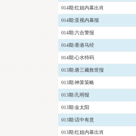
014期:红姐内幕出肖
014期:亚视内幕报
014期:六合警报
014期:香港马经
014期:心水特码
013期:唐三藏救世报
013期:神算策略
013期:孔明报
013期:金太阳
013期:话中有意
013期:红姐内幕出肖